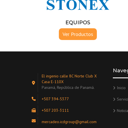
EQUIPOS
Ver Productos
Nave
El ingenio calle 8C Norte Club X
Casa E-110X
Panamá, República de Panamá.
Inicio
+507 394-5377
Servic
+507 203-3111
Notici
mercadeo.icdgroup@gmail.com