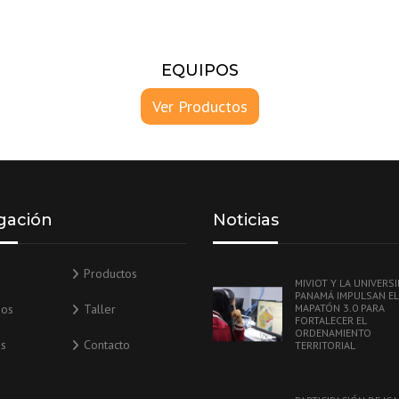
EQUIPOS
Ver Productos
gación
Noticias
Productos
MIVIOT Y LA UNIVERS
PANAMÁ IMPULSAN EL
ios
Taller
MAPATÓN 3.0 PARA
FORTALECER EL
ORDENAMIENTO
as
Contacto
TERRITORIAL