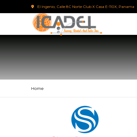
El Ingenio, Calle 8C Norte Club X Casa E-110X, Panama
Home