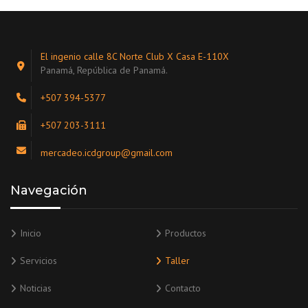
El ingenio calle 8C Norte Club X Casa E-110X
Panamá, República de Panamá.
+507 394-5377
+507 203-3111
mercadeo.icdgroup@gmail.com
Navegación
Inicio
Productos
Servicios
Taller
Noticias
Contacto