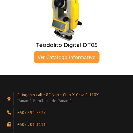
Teodolito Digital DT05
Ver Catalogo Informativo
El ingenio calle 8C Norte Club X Casa E-110X
Panamá, República de Panamá.
+507 394-5377
+507 203-3111