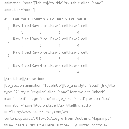
animation=”none”]Tables[/trx_title][trx_table align=”none”
animation=”none”]
#
Column 1
Column 2
Column 3
Column 4
Raw 1 cell
Raw 1 cell
Raw 1 cell
Raw 1 cell
1
1
2
3
4
Raw 2 cell
Raw 2 cell
Raw 2 cell
Raw 2 cell
2
1
2
3
4
Raw 3 cell
Raw 3 cell
Raw 3 cell
Raw 3 cell
3
1
2
3
4
Raw 4 cell
Raw 4 cell
Raw 4 cell
Raw 4 cell
4
1
2
3
4
[/trx_table][/trx_section]
[trx_section animation=”fadeInUp”][trx_line style=”solid”][trx_title
type=”2″ style=”regular” align=”none” font_weight=”inherit”
icon=”inherit” image=”none” image_size=”small” position=”top”
animation=”none”]Audio player[/trx_title][trx_audio
url=”http://www.icadelsurvey.com/wp-
content/uploads/2015/05/Allegro-from-Duet-in-C-Major.mp3″
title=”Insert Audio Title Here” author=”Lily Hunter” controls=””