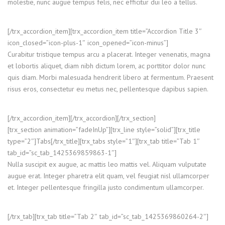
molestie, nunc augue tempus felis, nec efficitur dui leo a tellus.
[/trx_accordion_item][trx_accordion_item title=”Accordion Title 3″
icon_closed=”icon-plus-1″ icon_opened=”icon-minus”]
Curabitur tristique tempus arcu a placerat. Integer venenatis, magna
et lobortis aliquet, diam nibh dictum lorem, ac porttitor dolor nunc
quis diam. Morbi malesuada hendrerit libero at fermentum. Praesent
risus eros, consectetur eu metus nec, pellentesque dapibus sapien.
[/trx_accordion_item][/trx_accordion][/trx_section]
[trx_section animation=”fadeInUp”][trx_line style=”solid”][trx_title
type=”2″]Tabs[/trx_title][trx_tabs style=”1″][trx_tab title=”Tab 1″
tab_id=”sc_tab_1425369859863-1″]
Nulla suscipit ex augue, ac mattis leo mattis vel. Aliquam vulputate
augue erat. Integer pharetra elit quam, vel feugiat nisl ullamcorper
et. Integer pellentesque fringilla justo condimentum ullamcorper.
[/trx_tab][trx_tab title=”Tab 2″ tab_id=”sc_tab_1425369860264-2″]