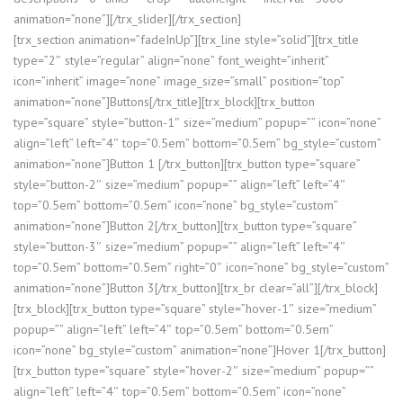
animation=”none”][/trx_slider][/trx_section]
[trx_section animation=”fadeInUp”][trx_line style=”solid”][trx_title
type=”2″ style=”regular” align=”none” font_weight=”inherit”
icon=”inherit” image=”none” image_size=”small” position=”top”
animation=”none”]Buttons[/trx_title][trx_block][trx_button
type=”square” style=”button-1″ size=”medium” popup=”” icon=”none”
align=”left” left=”4″ top=”0.5em” bottom=”0.5em” bg_style=”custom”
animation=”none”]Button 1 [/trx_button][trx_button type=”square”
style=”button-2″ size=”medium” popup=”” align=”left” left=”4″
top=”0.5em” bottom=”0.5em” icon=”none” bg_style=”custom”
animation=”none”]Button 2[/trx_button][trx_button type=”square”
style=”button-3″ size=”medium” popup=”” align=”left” left=”4″
top=”0.5em” bottom=”0.5em” right=”0″ icon=”none” bg_style=”custom”
animation=”none”]Button 3[/trx_button][trx_br clear=”all”][/trx_block]
[trx_block][trx_button type=”square” style=”hover-1″ size=”medium”
popup=”” align=”left” left=”4″ top=”0.5em” bottom=”0.5em”
icon=”none” bg_style=”custom” animation=”none”]Hover 1[/trx_button]
[trx_button type=”square” style=”hover-2″ size=”medium” popup=””
align=”left” left=”4″ top=”0.5em” bottom=”0.5em” icon=”none”