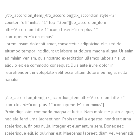
[/trx_accordion_item][/trx_accordion][trx_accordion style=”2″
counter=”off” initial=”1″ top=”3em”][trx_accordion_item
title=”Accordion Title 1″ icon_closed=”icon-plus-1″
icon_opened=”icon-minus”]
Lorem ipsum dolor sit amet, consectetur adipisicing elit, sed do
eiusmod tempor incididunt ut labore et dolore magna aliqua. Ut enim
ad minim veniam, quis nostrud exercitation ullamco laboris nisi ut
aliquip ex ea commodo consequat. Duis aute irure dolor in
reprehenderit in voluptate velit esse cillum dolore eu fugiat nulla
pariatur.
[/trx_accordion_item][trx_accordion_item title=”Accordion Title 2″
icon_closed=”icon-plus-1″ icon_opened=”icon-minus”]
Proin dignissim commodo magna at luctus. Nam molestie justo augue,
nec eleifend urna laoreet non. Proin ut nulla egestas, hendrerit urna
scelerisque, finibus nulla. Integer et elementum sem. Donec nec
scelerisque elit, id pulvinar est. Maecenas laoreet, diam vel venenatis