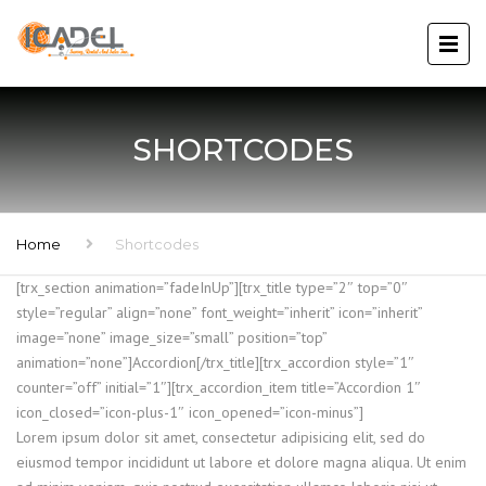
SHORTCODES
Home
Shortcodes
[trx_section animation=”fadeInUp”][trx_title type=”2″ top=”0″
style=”regular” align=”none” font_weight=”inherit” icon=”inherit”
image=”none” image_size=”small” position=”top”
animation=”none”]Accordion[/trx_title][trx_accordion style=”1″
counter=”off” initial=”1″][trx_accordion_item title=”Accordion 1″
icon_closed=”icon-plus-1″ icon_opened=”icon-minus”]
Lorem ipsum dolor sit amet, consectetur adipisicing elit, sed do
eiusmod tempor incididunt ut labore et dolore magna aliqua. Ut enim