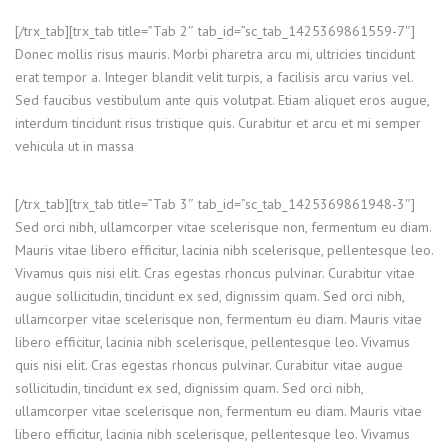
[/trx_tab][trx_tab title=”Tab 2″ tab_id=”sc_tab_1425369861559-7″]
Donec mollis risus mauris. Morbi pharetra arcu mi, ultricies tincidunt
erat tempor a. Integer blandit velit turpis, a facilisis arcu varius vel.
Sed faucibus vestibulum ante quis volutpat. Etiam aliquet eros augue,
interdum tincidunt risus tristique quis. Curabitur et arcu et mi semper
vehicula ut in massa
[/trx_tab][trx_tab title=”Tab 3″ tab_id=”sc_tab_1425369861948-3″]
Sed orci nibh, ullamcorper vitae scelerisque non, fermentum eu diam.
Mauris vitae libero efficitur, lacinia nibh scelerisque, pellentesque leo.
Vivamus quis nisi elit. Cras egestas rhoncus pulvinar. Curabitur vitae
augue sollicitudin, tincidunt ex sed, dignissim quam. Sed orci nibh,
ullamcorper vitae scelerisque non, fermentum eu diam. Mauris vitae
libero efficitur, lacinia nibh scelerisque, pellentesque leo. Vivamus
quis nisi elit. Cras egestas rhoncus pulvinar. Curabitur vitae augue
sollicitudin, tincidunt ex sed, dignissim quam. Sed orci nibh,
ullamcorper vitae scelerisque non, fermentum eu diam. Mauris vitae
libero efficitur, lacinia nibh scelerisque, pellentesque leo. Vivamus