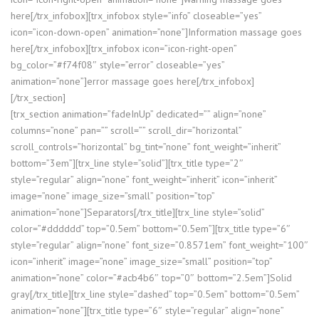
here[/trx_infobox][trx_infobox style=”info” closeable=”yes”
icon=”icon-down-open” animation=”none”]Information massage goes
here[/trx_infobox][trx_infobox icon=”icon-right-open”
bg_color=”#f74f08″ style=”error” closeable=”yes”
animation=”none”]error massage goes here[/trx_infobox]
[/trx_section]
[trx_section animation=”fadeInUp” dedicated=”” align=”none”
columns=”none” pan=”” scroll=”” scroll_dir=”horizontal”
scroll_controls=”horizontal” bg_tint=”none” font_weight=”inherit”
bottom=”3em”][trx_line style=”solid”][trx_title type=”2″
style=”regular” align=”none” font_weight=”inherit” icon=”inherit”
image=”none” image_size=”small” position=”top”
animation=”none”]Separators[/trx_title][trx_line style=”solid”
color=”#dddddd” top=”0.5em” bottom=”0.5em”][trx_title type=”6″
style=”regular” align=”none” font_size=”0.8571em” font_weight=”100″
icon=”inherit” image=”none” image_size=”small” position=”top”
animation=”none” color=”#acb4b6″ top=”0″ bottom=”2.5em”]Solid
gray[/trx_title][trx_line style=”dashed” top=”0.5em” bottom=”0.5em”
animation=”none”][trx_title type=”6″ style=”regular” align=”none”