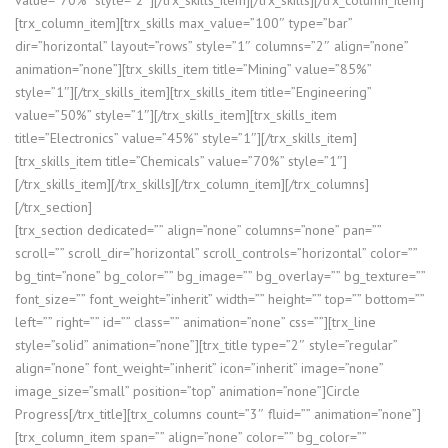
value=”70%” style=”2″][/trx_skills_item][/trx_skills][/trx_column_item]
[trx_column_item][trx_skills max_value=”100″ type=”bar”
dir=”horizontal” layout=”rows” style=”1″ columns=”2″ align=”none”
animation=”none”][trx_skills_item title=”Mining” value=”85%”
style=”1″][/trx_skills_item][trx_skills_item title=”Engineering”
value=”50%” style=”1″][/trx_skills_item][trx_skills_item
title=”Electronics” value=”45%” style=”1″][/trx_skills_item]
[trx_skills_item title=”Chemicals” value=”70%” style=”1″]
[/trx_skills_item][/trx_skills][/trx_column_item][/trx_columns]
[/trx_section]
[trx_section dedicated=”” align=”none” columns=”none” pan=””
scroll=”” scroll_dir=”horizontal” scroll_controls=”horizontal” color=””
bg_tint=”none” bg_color=”” bg_image=”” bg_overlay=”” bg_texture=””
font_size=”” font_weight=”inherit” width=”” height=”” top=”” bottom=””
left=”” right=”” id=”” class=”” animation=”none” css=””][trx_line
style=”solid” animation=”none”][trx_title type=”2″ style=”regular”
align=”none” font_weight=”inherit” icon=”inherit” image=”none”
image_size=”small” position=”top” animation=”none”]Circle
Progress[/trx_title][trx_columns count=”3″ fluid=”” animation=”none”]
[trx_column_item span=”” align=”none” color=”” bg_color=””