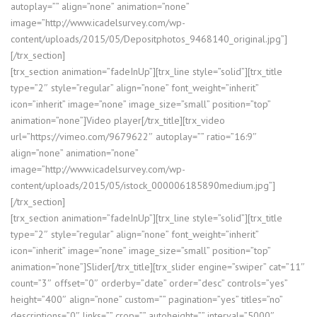
autoplay=”” align=”none” animation=”none”
image=”http://www.icadelsurvey.com/wp-
content/uploads/2015/05/Depositphotos_9468140_original.jpg”]
[/trx_section]
[trx_section animation=”fadeInUp”][trx_line style=”solid”][trx_title
type=”2″ style=”regular” align=”none” font_weight=”inherit”
icon=”inherit” image=”none” image_size=”small” position=”top”
animation=”none”]Video player[/trx_title][trx_video
url=”https://vimeo.com/9679622″ autoplay=”” ratio=”16:9″
align=”none” animation=”none”
image=”http://www.icadelsurvey.com/wp-
content/uploads/2015/05/istock_000006185890medium.jpg”]
[/trx_section]
[trx_section animation=”fadeInUp”][trx_line style=”solid”][trx_title
type=”2″ style=”regular” align=”none” font_weight=”inherit”
icon=”inherit” image=”none” image_size=”small” position=”top”
animation=”none”]Slider[/trx_title][trx_slider engine=”swiper” cat=”11″
count=”3″ offset=”0″ orderby=”date” order=”desc” controls=”yes”
height=”400″ align=”none” custom=”” pagination=”yes” titles=”no”
descriptions=”0″ links=”” crop=”” autoheight=”” interval=”5000″