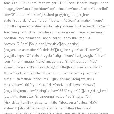
font_size=”0.8571em” font_weight=”100″ icon=”inherit” image=”none”
image_size=”small” position=”top” animation=”none” color=”#acb4b6″
top=”0″ bottom=”2.5em”]Dashed gray[/trx_title][trx_line
style=”solid_dark” top=”0.5em” bottom=”0.5em” animation=”none”]
[trx_title type=”6″ style=”regular” align=”none” font_size=”0.8571em”
font_weight=”100″ icon=”inherit” image=”none” image_size=”small”
position=”top” animation=”none” color=”#acb4b6″ top=”0″
bottom=”2.5em”]Solid dark[/trx_title][/trx_section]
[trx_section animation=”fadeInUp”][trx_line style=”solid” top=”0″]
[trx_title type=”2″ style=”regular” align=”none” font_weight=”inherit”
icon=”inherit” image=”none” image_size=”small” position=”top”
animation=”none”]Progress Bars[/trx_title][trx_columns count=”2″
fluid=”” width=”” height=”” top=”” bottom=”” left=”” right=”” id=””
class=”” animation=”none” css=””][trx_column_item][trx_skills
max_value=”100″ type=”bar” dir=”horizontal” layout=”rows”]
[trx_skills_item title=”Mining” value=”85%” style=”2″][/trx_skills_item]
[trx_skills_item title=”Engineering” value=”50%” style=”2″]
[/trx_skills_item][trx_skills_item title=”Electronics” value=”45%”
style=”2″][/trx_skills_item][trx_skills_item title=”Chemicals”