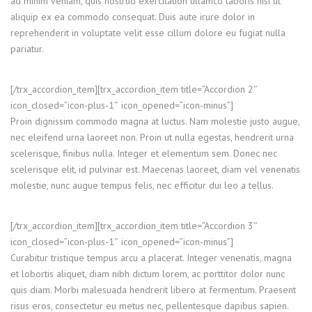
ad minim veniam, quis nostrud exercitation ullamco laboris nisi ut
aliquip ex ea commodo consequat. Duis aute irure dolor in
reprehenderit in voluptate velit esse cillum dolore eu fugiat nulla
pariatur.
[/trx_accordion_item][trx_accordion_item title=”Accordion 2″
icon_closed=”icon-plus-1″ icon_opened=”icon-minus”]
Proin dignissim commodo magna at luctus. Nam molestie justo augue,
nec eleifend urna laoreet non. Proin ut nulla egestas, hendrerit urna
scelerisque, finibus nulla. Integer et elementum sem. Donec nec
scelerisque elit, id pulvinar est. Maecenas laoreet, diam vel venenatis
molestie, nunc augue tempus felis, nec efficitur dui leo a tellus.
[/trx_accordion_item][trx_accordion_item title=”Accordion 3″
icon_closed=”icon-plus-1″ icon_opened=”icon-minus”]
Curabitur tristique tempus arcu a placerat. Integer venenatis, magna
et lobortis aliquet, diam nibh dictum lorem, ac porttitor dolor nunc
quis diam. Morbi malesuada hendrerit libero at fermentum. Praesent
risus eros, consectetur eu metus nec, pellentesque dapibus sapien.