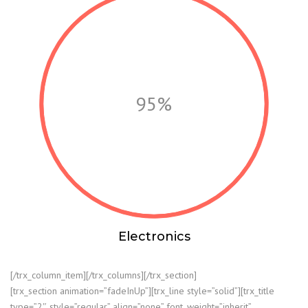
95%
Electronics
[/trx_column_item][/trx_columns][/trx_section]
[trx_section animation=”fadeInUp”][trx_line style=”solid”][trx_title
type=”2″ style=”regular” align=”none” font_weight=”inherit”