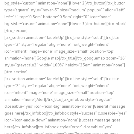
bg_style=”custom” animation=”none”]Hover 2[/trx_button][trx_button
type=”square” style=”hover-3″ size=”medium” popup=”” align=”left”
left=”4″ top=”0.5em” bottom=”0.5em” right=”0″ icon=”none”
bg_style=”custom” animation=”none”]Hover 3[/trx_button][/trx_block]
[/trx_section]
[trx_section animation=”fadeInUp”][trx_line style=”solid”][trx_title
type=”2″ style=”regular” align=”none” font_weight=”inherit”
icon=”inherit” image=”none” image_size=”small” position=”top”
animation=”none”]Google map[/trx_title][trx_googlemap zoom=”16″
style=”greyscale2″ width=”100%” height=”25em” animation=”none”]
[/trx_section]
[trx_section animation=”fadeInUp”][trx_line style=”solid”][trx_title
type=”2″ style=”regular” align=”none” font_weight=”inherit”
icon=”inherit” image=”none” image_size=”small” position=”top”
animation=”none”]Alert[/trx_title][trx_infobox style=”regular”
closeable=”yes” icon=”icon-tag” animation=”none”]General massage
goes here[/trx_infobox][trx_infobox style=”success” closeable=”yes”
icon=”icon-angle-down” animation=”none”]success massage goes
here[/trx_infobox][trx_infobox style=”error” closeable=”yes”
icon=”icon-right-open” animation=”none”]warning massage goes