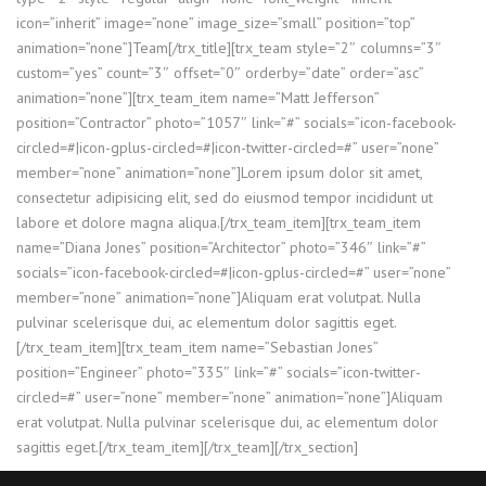
icon=”inherit” image=”none” image_size=”small” position=”top”
animation=”none”]Team[/trx_title][trx_team style=”2″ columns=”3″
custom=”yes” count=”3″ offset=”0″ orderby=”date” order=”asc”
animation=”none”][trx_team_item name=”Matt Jefferson”
position=”Contractor” photo=”1057″ link=”#” socials=”icon-facebook-
circled=#|icon-gplus-circled=#|icon-twitter-circled=#” user=”none”
member=”none” animation=”none”]Lorem ipsum dolor sit amet,
consectetur adipisicing elit, sed do eiusmod tempor incididunt ut
labore et dolore magna aliqua.[/trx_team_item][trx_team_item
name=”Diana Jones” position=”Architector” photo=”346″ link=”#”
socials=”icon-facebook-circled=#|icon-gplus-circled=#” user=”none”
member=”none” animation=”none”]Aliquam erat volutpat. Nulla
pulvinar scelerisque dui, ac elementum dolor sagittis eget.
[/trx_team_item][trx_team_item name=”Sebastian Jones”
position=”Engineer” photo=”335″ link=”#” socials=”icon-twitter-
circled=#” user=”none” member=”none” animation=”none”]Aliquam
erat volutpat. Nulla pulvinar scelerisque dui, ac elementum dolor
sagittis eget.[/trx_team_item][/trx_team][/trx_section]