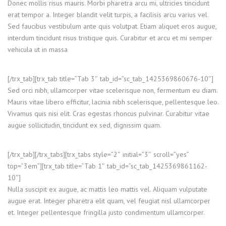
Donec mollis risus mauris. Morbi pharetra arcu mi, ultricies tincidunt
erat tempor a. Integer blandit velit turpis, a facilisis arcu varius vel.
Sed faucibus vestibulum ante quis volutpat. Etiam aliquet eros augue,
interdum tincidunt risus tristique quis. Curabitur et arcu et mi semper
vehicula ut in massa
[/trx_tab][trx_tab title=”Tab 3″ tab_id=”sc_tab_1425369860676-10″]
Sed orci nibh, ullamcorper vitae scelerisque non, fermentum eu diam.
Mauris vitae libero efficitur, lacinia nibh scelerisque, pellentesque leo.
Vivamus quis nisi elit. Cras egestas rhoncus pulvinar. Curabitur vitae
augue sollicitudin, tincidunt ex sed, dignissim quam.
[/trx_tab][/trx_tabs][trx_tabs style=”2″ initial=”3″ scroll=”yes”
top=”3em”][trx_tab title=”Tab 1″ tab_id=”sc_tab_1425369861162-
10″]
Nulla suscipit ex augue, ac mattis leo mattis vel. Aliquam vulputate
augue erat. Integer pharetra elit quam, vel feugiat nisl ullamcorper
et. Integer pellentesque fringilla justo condimentum ullamcorper.