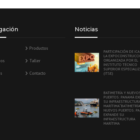
gación
Noticias
Productos
PARTICIPACIÓN DE ICA
LA EXPOCONSTRUCC
ios
Taller
ORGANIZADA POR EL
INSTITUTO TÉCNICO
SUPERIOR ESPECIALI
as
Contacto
(ITSE)
BATIMETRÍA Y NUEVO
PUERTOS: PANAMÁ E
SU INFRAESTRUCTUR
MARÍTIMA“BATIMETRÍA
NUEVOS PUERTOS: P
EXPANDE SU
INFRAESTRUCTURA
MARÍTIMA