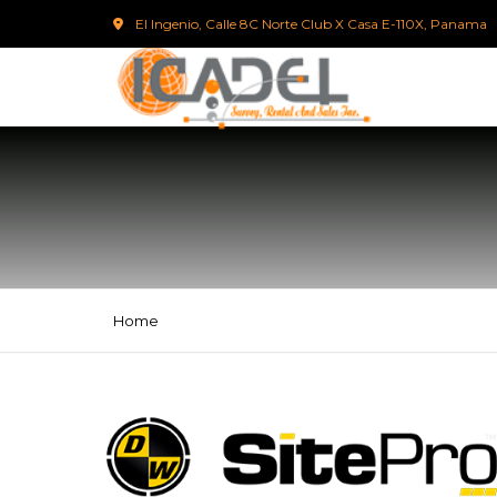
El Ingenio, Calle 8C Norte Club X Casa E-110X, Panama
Home