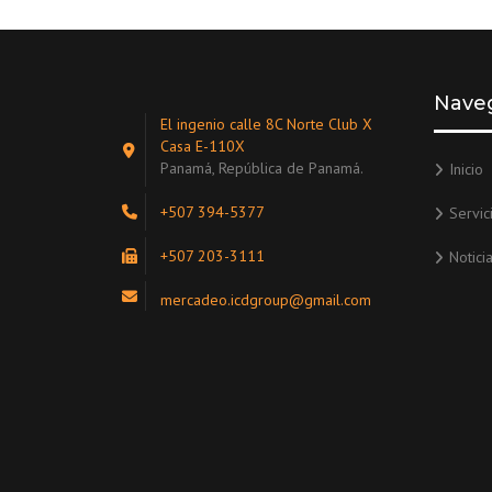
Nave
El ingenio calle 8C Norte Club X
Casa E-110X
Panamá, República de Panamá.
Inicio
+507 394-5377
Servic
+507 203-3111
Notici
mercadeo.icdgroup@gmail.com