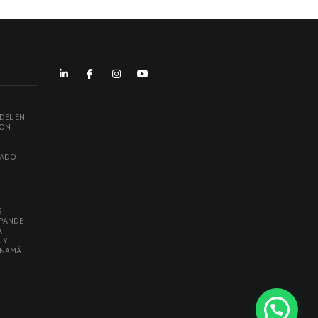
DEL EN
ION
ZADO
S
XPANDE
A
 Y
ANAMÁ