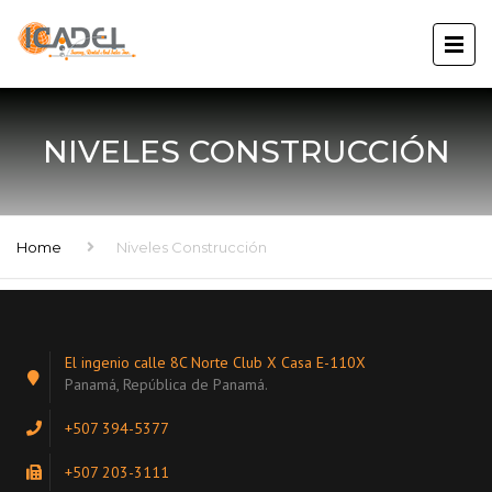
NIVELES CONSTRUCCIÓN
Home
Niveles Construcción
El ingenio calle 8C Norte Club X Casa E-110X
Panamá, República de Panamá.
+507 394-5377
+507 203-3111