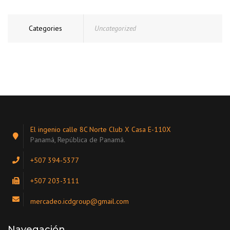
Categories
Uncategorized
El ingenio calle 8C Norte Club X Casa E-110X
Panamá, República de Panamá.
+507 394-5377
+507 203-3111
mercadeo.icdgroup@gmail.com
Navegación