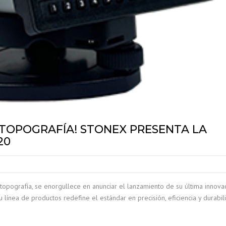
 TOPOGRAFÍA! STONEX PRESENTA LA
20
topografía, se enorgullece en anunciar el lanzamiento de su última innovac
u línea de productos redefine el estándar en precisión, eficiencia y durabil