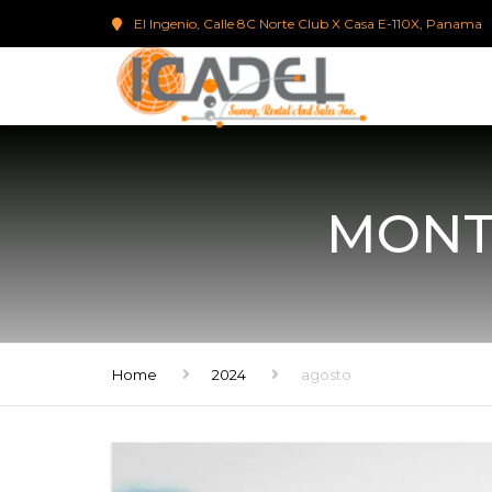
El Ingenio, Calle 8C Norte Club X Casa E-110X, Panama
MONT
Home
2024
agosto