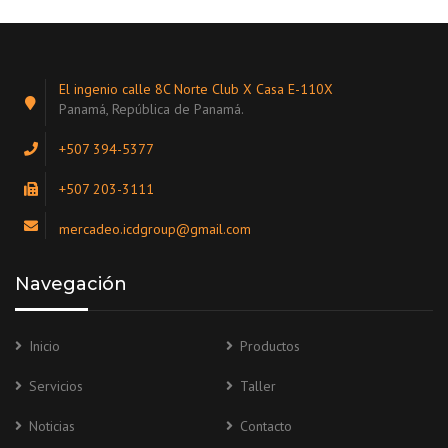
El ingenio calle 8C Norte Club X Casa E-110X
Panamá, República de Panamá.
+507 394-5377
+507 203-3111
mercadeo.icdgroup@gmail.com
Navegación
Inicio
Productos
Servicios
Taller
Noticias
Contacto