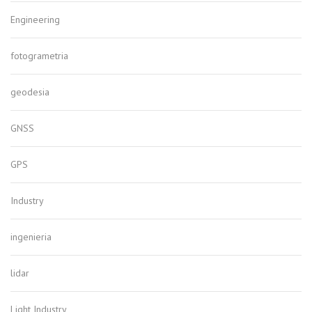
Engineering
fotogrametria
geodesia
GNSS
GPS
Industry
ingenieria
lidar
Light Industry