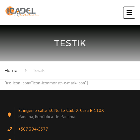
TESTIK
Home
Testik
[trx_icon icon=”icon-iconmonstr-x-mark-icon”]
El ingenio calle 8C Norte Club X Casa E-110X
Panamá, República de Panamá.
+507 394-5377