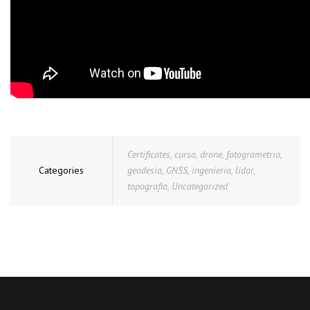
Certificates
,
curso
,
drone
,
fotogrametria
,
Categories
geodesia
,
GNSS
,
ingenieria
,
lidar
,
topografia
,
Uncategorized