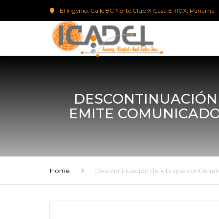
El Ingenio, Calle 8C Norte Club X Casa E-110X, Panama
DESCONTINUACIÓN 
EMITE COMUNICADO
Home
Descontinuación de kits que contienen