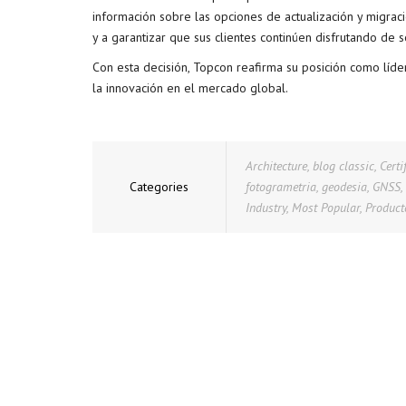
información sobre las opciones de actualización y migrac
y a garantizar que sus clientes continúen disfrutando de
Con esta decisión, Topcon reafirma su posición como líd
la innovación en el mercado global.
Architecture
,
blog classic
,
Certi
Categories
fotogrametria
,
geodesia
,
GNSS
,
Industry
,
Most Popular
,
Product