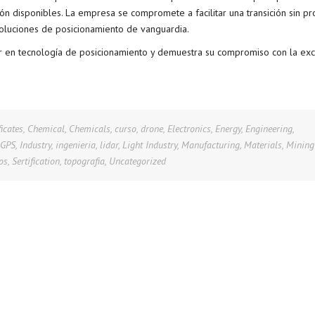
ión disponibles. La empresa se compromete a facilitar una transición sin p
 soluciones de posicionamiento de vanguardia.
er en tecnología de posicionamiento y demuestra su compromiso con la exc
ficates
,
Chemical
,
Chemicals
,
curso
,
drone
,
Electronics
,
Energy
,
Engineering
,
GPS
,
Industry
,
ingenieria
,
lidar
,
Light Industry
,
Manufacturing
,
Materials
,
Mining
os
,
Sertification
,
topografia
,
Uncategorized