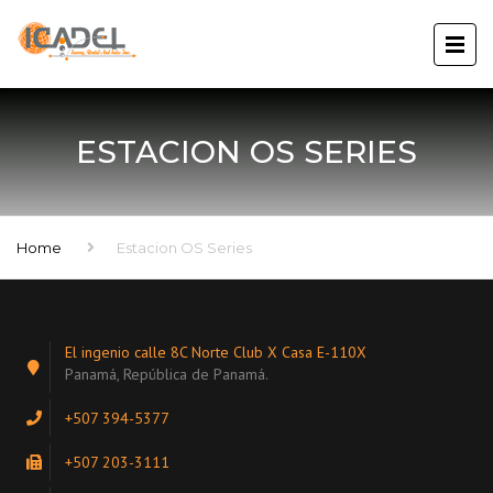
ESTACION OS SERIES
Home
Estacion OS Series
El ingenio calle 8C Norte Club X Casa E-110X
Panamá, República de Panamá.
+507 394-5377
+507 203-3111