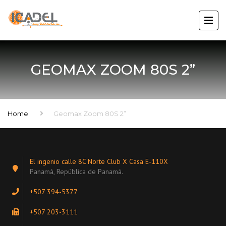
GEOMAX ZOOM 80S 2”
Home
Geomax Zoom 80S 2”
El ingenio calle 8C Norte Club X Casa E-110X
Panamá, República de Panamá.
+507 394-5377
+507 203-3111