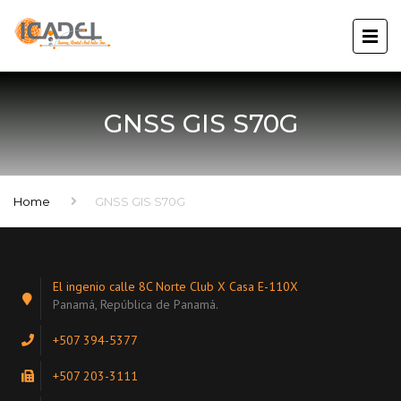
GNSS GIS S70G
Home
GNSS GIS S70G
El ingenio calle 8C Norte Club X Casa E-110X
Panamá, República de Panamá.
+507 394-5377
+507 203-3111