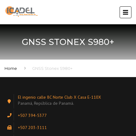
GNSS STONEX S980+
Home
GNSS Stonex S980+
El ingenio calle 8C Norte Club X Casa E-110X
Panamá, República de Panamá.
+507 394-5377
+507 203-3111