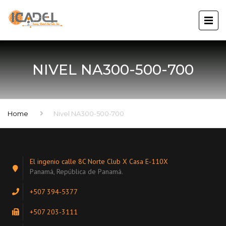
NIVEL NA300-500-700
Home
Nivel NA300-500-700
El ingenio calle 8C Norte Club X Casa E-110X
Panamá, República de Panamá.
+507 394-5377
+507 203-3111