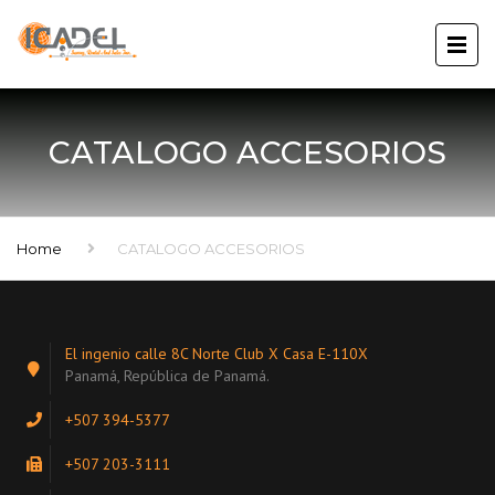
CATALOGO ACCESORIOS
Home
CATALOGO ACCESORIOS
El ingenio calle 8C Norte Club X Casa E-110X
Panamá, República de Panamá.
+507 394-5377
+507 203-3111