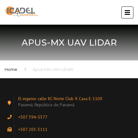
APUS-MX UAV LIDAR
Home
Apus-MX UAV LiDAR
El ingenio calle 8C Norte Club X Casa E-110X
Panamá, República de Panamá.
+507 394-5377
+507 203-3111