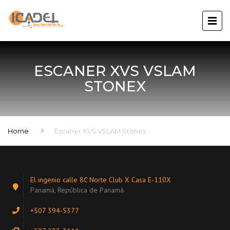
ESCANER XVS VSLAM
STONEX
Home
Escaner XVS vSLAM Stonex
El ingenio calle 8C Norte Club X Casa E-110X
Panamá, República de Panamá.
+507 394-5377